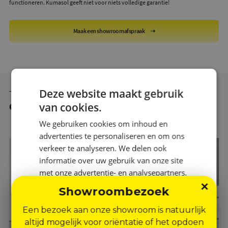
functioneren. Kumasol geeft niet voor niets volledige garantie!
Maak een showroomafspraak
Deze website maakt gebruik
Gekoppelde diensten
van cookies.
We gebruiken cookies om inhoud en
advertenties te personaliseren en om ons
verkeer te analyseren. We delen ook
informatie over uw gebruik van onze site
met onze advertentie- en analysepartners,
×
die deze kunnen combineren met andere
Showroombezoek
informatie die u aan hen heeft verstrekt of
die zij hebben verzameld door uw gebruik
Een bezoek aan onze showroom is natuurlijk
van hun diensten.
Privacybeleid
altijd mogelijk voor oriëntatie of het opdoen