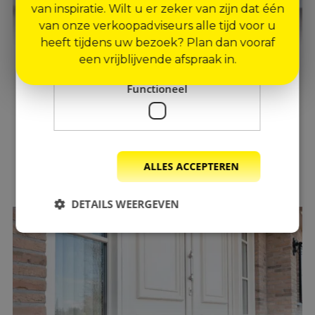
van inspiratie. Wilt u er zeker van zijn dat één
Strikt
Prestatie
Targeting
van onze verkoopadviseurs alle tijd voor u
noodzakelijk
heeft tijdens uw bezoek? Plan dan vooraf
een vrijblijvende afspraak in.
Kunstof
kozijnen
Functioneel
Met een kunststof kozijn van weru maakt u zeker een goede keuze.
Bekijk onze kozijnen
ALLES ACCEPTEREN
DETAILS WEERGEVEN
Strikt noodzakelijk
Prestatie
Targeting
Functioneel
Strikt noodzakelijke cookies maken de