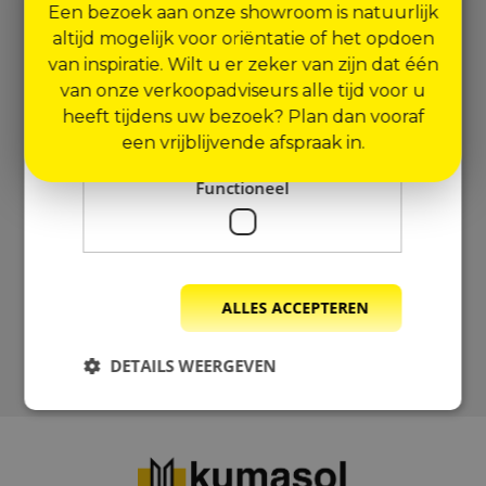
Over Kumasol
Overig
Kunststof deuren
die zij hebben verzameld door uw gebruik
Een bezoek aan onze showroom is natuurlijk
van hun diensten.
Privacybeleid
altijd mogelijk voor oriëntatie of het opdoen
Contact
Projecten
Onze zekerheden
Kunststof schuifpuien
van inspiratie. Wilt u er zeker van zijn dat één
Hoofdkantoor + Showroom Etten-Leur
Strikt
Prestatie
Targeting
van onze verkoopadviseurs alle tijd voor u
Blog
Onze showroom
Rolluiken
noodzakelijk
Vosdonk 4
heeft tijdens uw bezoek? Plan dan vooraf
4879 NC Etten-Leur
Subsidie
een vrijblijvende afspraak in.
Service en garantie
Tuindeuren
076 - 503 28 00
Meest gezocht
Functioneel
Beslist Weru
Zonwering
info@kumasol.nl
Contact
Optimale isolatie
Gecertificeerd dealer van
Maak een afspraak
Minimaal onderhoud
ALLES ACCEPTEREN
Inbraakwerend
DETAILS WEERGEVEN
Strikt noodzakelijk
Prestatie
Targeting
Functioneel